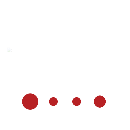
Verein
27. Mai 2026
Familienfest beim MSV Düsseldorf vom
24.05.2026 Danke für einen unvergesslichen
Tag! ❤️ Was für ein wunderschönes Pre-Eid Al
Adha Familienfest beim MSV Düsseldorf! Wir
möchten uns von Herzen bei allen bedanken,
die dabei waren, mitgeholfen haben und
diesen Tag so besonders gemacht haben. 🙏
Ob Hüpfburg, Kinderprogramm, leckeres
Essen, Spiele oder einfach die gemeinsame
Zeit…
WEITERLESEN