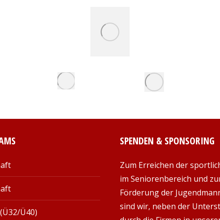
EAMS
SPENDEN & SPONSORING
aft
Zum Erreichen der sportlic
im Seniorenbereich und zu
aft
Förderung der Jugendman
sind wir, neben der Unter
 (Ü32/Ü40)