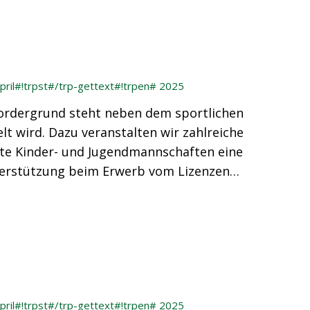
pril#!trpst#/trp-gettext#!trpen# 2025
 Vordergrund steht neben dem sportlichen
t wird. Dazu veranstalten wir zahlreiche
rte Kinder- und Jugendmannschaften eine
nterstützung beim Erwerb vom Lizenzen…
pril#!trpst#/trp-gettext#!trpen# 2025