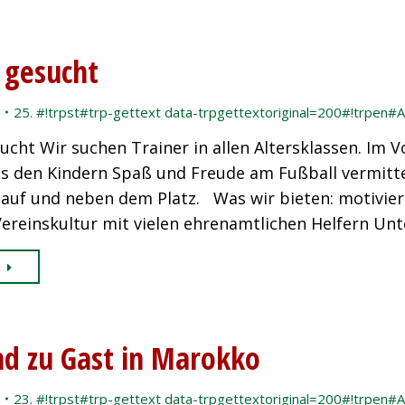
 gesucht
25. #!trpst#trp-gettext data-trpgettextoriginal=200#!trpen#A
ucht Wir suchen Trainer in allen Altersklassen. Im
s den Kindern Spaß und Freude am Fußball vermittel
n auf und neben dem Platz. Was wir bieten: motivie
Vereinskultur mit vielen ehrenamtlichen Helfern U
nd zu Gast in Marokko
23. #!trpst#trp-gettext data-trpgettextoriginal=200#!trpen#A