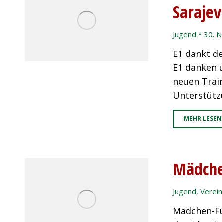
Saraje
Jugend
30. 
E1 dankt d
E1 danken 
neuen Trai
Unterstützu
MEHR LESEN
Mädche
Jugend
,
Verein
Mädchen-Fu