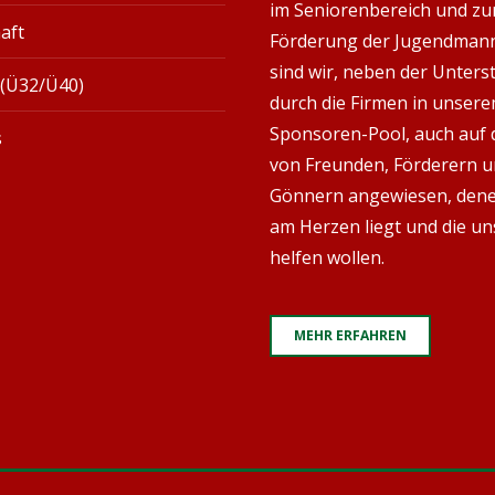
im Seniorenbereich und zu
aft
Förderung der Jugendman
sind wir, neben der Unter
 (Ü32/Ü40)
durch die Firmen in unser
Sponsoren-Pool, auch auf d
s
von Freunden, Förderern 
Gönnern angewiesen, den
am Herzen liegt und die un
helfen wollen.
MEHR ERFAHREN