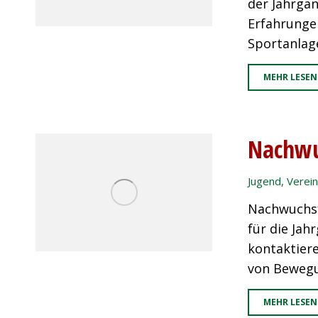
der Jahrgän
Erfahrungen
Sportanlage
MEHR LESEN
Nachwu
Jugend
,
Verein
Nachwuchsf
für die Jah
kontaktier
von Bewegu
MEHR LESEN