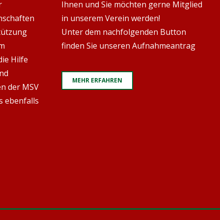
r
Ihnen und Sie möchten gerne Mitglied
nschaften
in unserem Verein werden!
stützung
Unter dem nachfolgenden Button
em
finden Sie unseren Aufnahmeantrag
ie Hilfe
und
MEHR ERFAHREN
en der MSV
s ebenfalls