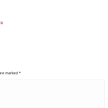
Pa
s are marked
*