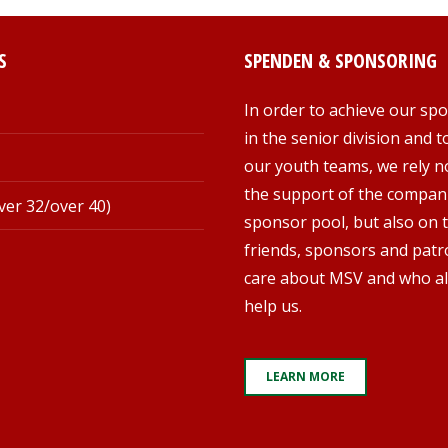
S
SPENDEN & SPONSORING
In order to achieve our spo
in the senior division and 
our youth teams, we rely n
the support of the compani
ver 32/over 40)
sponsor pool, but also on 
friends, sponsors and pat
care about MSV and who al
help us.
LEARN MORE