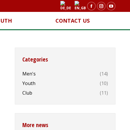
Facebook
Instagram
YouTub
page
page
page
OUTH
CONTACT US
opens
opens
opens
in
in
in
new
new
new
window
window
window
Categories
Men's
(14)
Youth
(10)
Club
(11)
More news