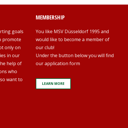
MEMBERSHIP
rting goals
You like MSV Düsseldorf 1995 and
to promote
would like to become a member of
ot only on
our club!
es in our
Under the button below you will find
the help of
our application form
rons who
so want to
LEARN MORE