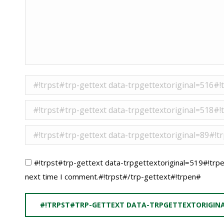
#!trpst#trp-gettext data-trpgettextorigina
#!trpst#trp-gettext data-trpgettextoriginal
#!trpst#trp-gettext data-trpgettextoriginal
#!trpst#trp-gettext data-trpgettextoriginal=519#!trpe
next time I comment.#!trpst#/trp-gettext#!trpen#
#!TRPST#TRP-GETTEXT DATA-TRPGETTEXTORIGIN