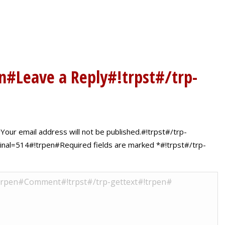
n#Leave a Reply#!trpst#/trp-
our email address will not be published.#!trpst#/trp-
ginal=514#!trpen#Required fields are marked
*
#!trpst#/trp-
l=520#!trpen#Comment#!trpst#/trp-gettext#!trpen#