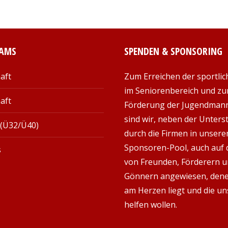
EAMS
SPENDEN & SPONSORING
aft
Zum Erreichen der sportlic
im Seniorenbereich und zu
aft
Förderung der Jugendman
sind wir, neben der Unter
 (Ü32/Ü40)
durch die Firmen in unser
Sponsoren-Pool, auch auf d
s
von Freunden, Förderern 
Gönnern angewiesen, den
am Herzen liegt und die un
helfen wollen.