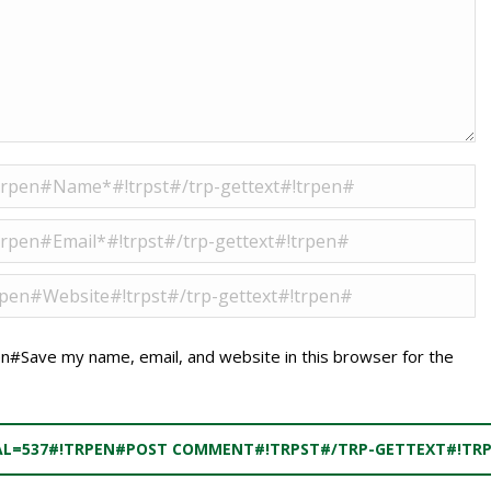
l=515#!trpen#Name *#!trpst#/trp-gettext#!trpen#
=517#!trpen#Email *#!trpst#/trp-gettext#!trpen#
=89#!trpen#Website#!trpst#/trp-gettext#!trpen#
n#Save my name, email, and website in this browser for the
AL=537#!TRPEN#POST COMMENT#!TRPST#/TRP-GETTEXT#!TR