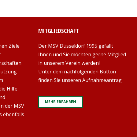
MITGLIEDSCHAFT
hen Ziele
Der MSV Düsseldorf 1995 gefällt
r
Ihnen und Sie möchten gerne Mitglied
nschaften
in unserem Verein werden!
stützung
Unter dem nachfolgenden Button
em
finden Sie unseren Aufnahmeantrag
ie Hilfe
und
MEHR ERFAHREN
en der MSV
s ebenfalls