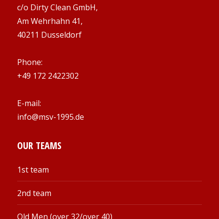
c/o Dirty Clean GmbH,
Am Wehrhahn 41,
40211 Dusseldorf
Phone:
+49 172 2422302
E-mail:
info@msv-1995.de
OUR TEAMS
1st team
2nd team
Old Men (over 32/over 40)