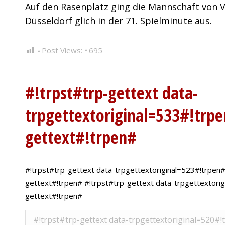
Auf den Rasenplatz ging die Mannschaft von Vf
Düsseldorf glich in der 71. Spielminute aus.
Post Views:
695
#!trpst#trp-gettext data-
trpgettextoriginal=533#!trpe
gettext#!trpen#
#!trpst#trp-gettext data-trpgettextoriginal=523#!trpen#Y
gettext#!trpen# #!trpst#trp-gettext data-trpgettextori
gettext#!trpen#
#!trpst#trp-gettext data-trpgettextorigina