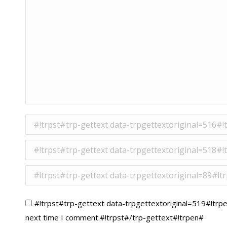
#!trpst#trp-gettext data-trpgettextorigina
#!trpst#trp-gettext data-trpgettextoriginal
#!trpst#trp-gettext data-trpgettextoriginal
#!trpst#trp-gettext data-trpgettextoriginal=519#!trpe
next time I comment.#!trpst#/trp-gettext#!trpen#