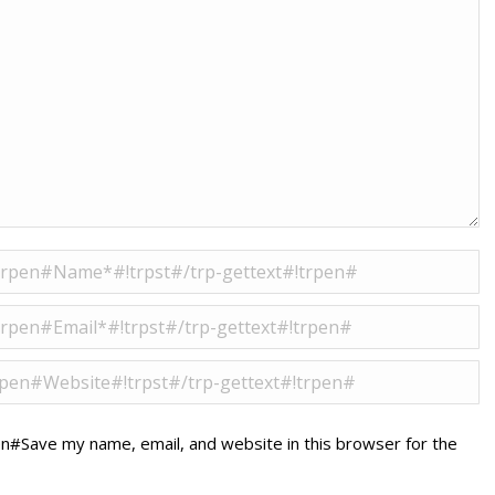
l=515#!trpen#Name *#!trpst#/trp-gettext#!trpen#
=517#!trpen#Email *#!trpst#/trp-gettext#!trpen#
=89#!trpen#Website#!trpst#/trp-gettext#!trpen#
n#Save my name, email, and website in this browser for the