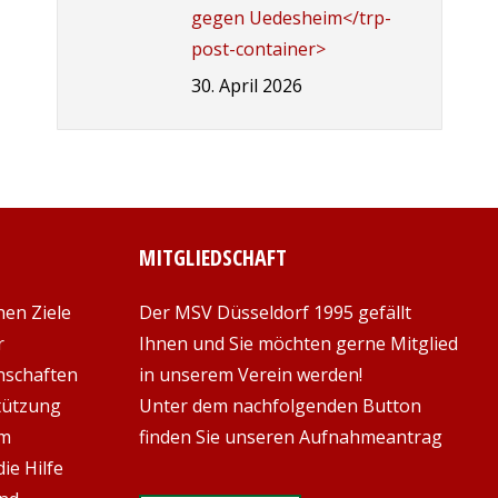
gegen Uedesheim</trp-
post-container>
30. April 2026
MITGLIEDSCHAFT
hen Ziele
Der MSV Düsseldorf 1995 gefällt
r
Ihnen und Sie möchten gerne Mitglied
nschaften
in unserem Verein werden!
stützung
Unter dem nachfolgenden Button
em
finden Sie unseren Aufnahmeantrag
ie Hilfe