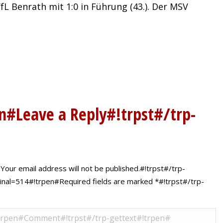
L Benrath mit 1:0 in Führung (43.). Der MSV
n#Leave a Reply#!trpst#/trp-
our email address will not be published.#!trpst#/trp-
ginal=514#!trpen#Required fields are marked
*
#!trpst#/trp-
l=520#!trpen#Comment#!trpst#/trp-gettext#!trpen#